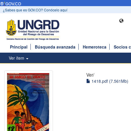
¿Sabes que es GOV.CO? Conócelo aquí
Principal
Búsqueda avanzada
Hemeroteca
Socios 
Ver ítem
Ver/
1418.pdf (7.561Mb)