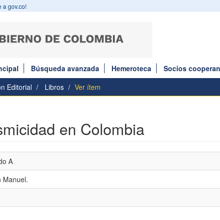
 a gov.co!
ncipal
Búsqueda avanzada
Hemeroteca
Socios cooperan
n Editorial
Libros
Ver ítem
ismicidad en Colombia
do A
n Manuel.