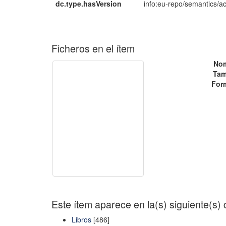
dc.type.hasVersion
info:eu-repo/semantics/a
Ficheros en el ítem
No
Tam
For
Este ítem aparece en la(s) siguiente(s)
Libros
[486]