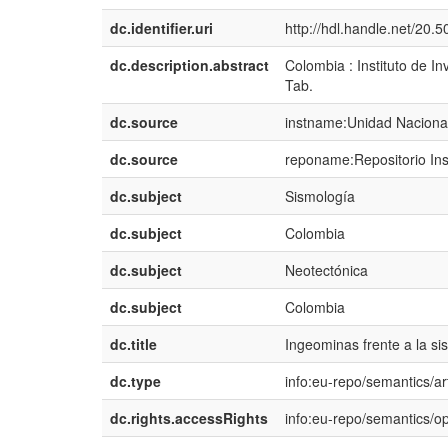
dc.identifier.uri
http://hdl.handle.net/20
dc.description.abstract
Colombia : Instituto de I
Tab.
dc.source
instname:Unidad Nacional
dc.source
reponame:Repositorio Ins
dc.subject
Sismología
dc.subject
Colombia
dc.subject
Neotectónica
dc.subject
Colombia
dc.title
Ingeominas frente a la s
dc.type
info:eu-repo/semantics/art
dc.rights.accessRights
info:eu-repo/semantics/