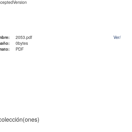
cceptedVersion
mbre:
2053.pdf
Ver/
año:
0bytes
mato:
PDF
 colección(ones)