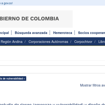
 a gov.co!
ncipal
Búsqueda avanzada
Hemeroteca
Socios cooperan
Región Andina
Corporaciones Autónomas
Corpochivor
Libr
is de vulnerabilidad ×
Mostrar filtros 
estudio de riesgo (amenaza y vulnerabilidad) y diseño d