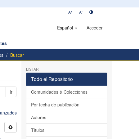
+
-
A
A
Español
Acceder
tes
os
Buscar
LISTAR
Todo el Repositorio
Ir
Comunidades & Colecciones
Por fecha de publicación
avanzados
Autores
Títulos
e