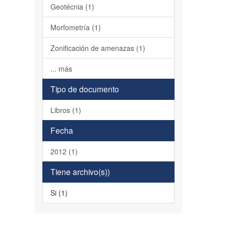
Geotécnia (1)
Morfometría (1)
Zonificación de amenazas (1)
... más
Tipo de documento
Libros (1)
Fecha
2012 (1)
Tiene archivo(s))
Si (1)