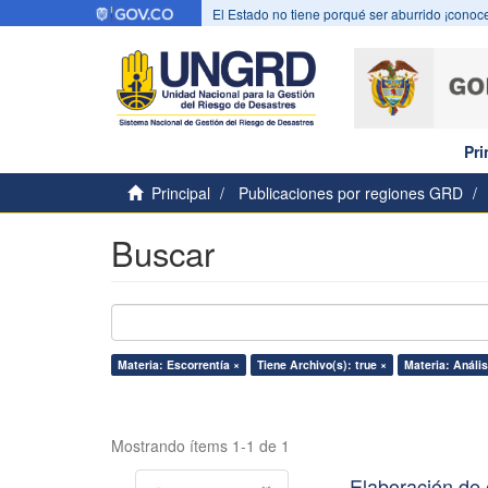
El Estado no tiene porqué ser aburrido ¡conoce
Pri
Principal
Publicaciones por regiones GRD
Buscar
Materia: Escorrentía ×
Tiene Archivo(s): true ×
Materia: Anális
Mostrando ítems 1-1 de 1
Elaboración de 