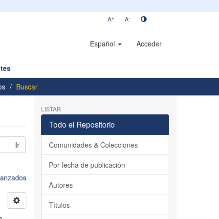
+
-
A
A
Español
Acceder
tes
os
Buscar
LISTAR
Todo el Repositorio
Ir
Comunidades & Colecciones
Por fecha de publicación
avanzados
Autores
Títulos
e