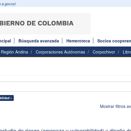
 a gov.co!
ncipal
Búsqueda avanzada
Hemeroteca
Socios cooperan
Región Andina
Corporaciones Autónomas
Corpochivor
Libr
bilidad ×
Mostrar filtros 
estudio de riesgo (amenaza y vulnerabilidad) y diseño d