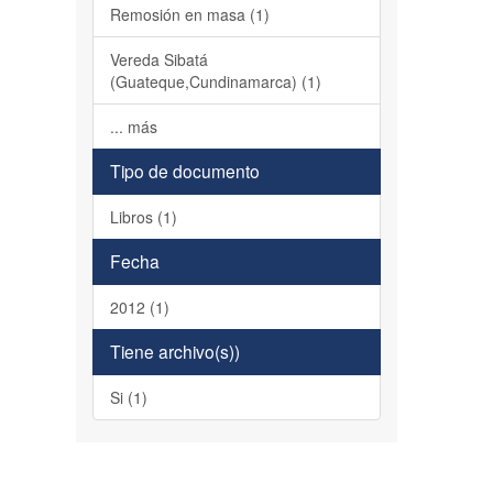
Remosión en masa (1)
Vereda Sibatá
(Guateque,Cundinamarca) (1)
... más
Tipo de documento
Libros (1)
Fecha
2012 (1)
Tiene archivo(s))
Si (1)