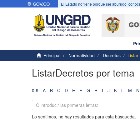
El Estado no tiene porqué ser aburrido ¡conoce
Pri
Principal
Normatividad
Decretos
Listar
ListarDecretos por tema
0-9
A
B
C
D
E
F
G
H
I
J
K
L
M
N
Lo sentimos, no hay resultados para esta búsqueda.