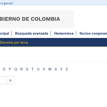
 a gov.co!
ncipal
Búsqueda avanzada
Hemeroteca
Socios cooperan
 Decretos por tema
O
P
Q
R
S
T
U
V
W
X
Y
Z
Ir