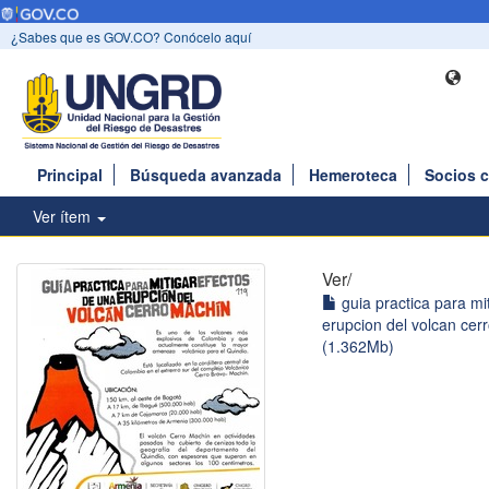
¿Sabes que es GOV.CO? Conócelo aquí
Principal
Búsqueda avanzada
Hemeroteca
Socios 
Ver ítem
Ver/
guia practica para mi
erupcion del volcan cer
(1.362Mb)