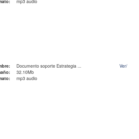
mato:
mp3 audio
mbre:
Documento soporte Estrategia ...
Ver/
año:
32.10Mb
mato:
mp3 audio