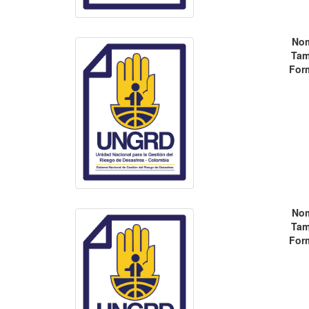
No
Tam
For
No
Tam
For