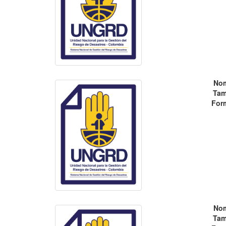
No
Tam
For
No
Tam