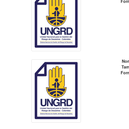
For
No
Tam
For