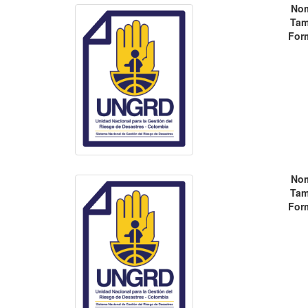
No
Tam
For
No
Tam
For