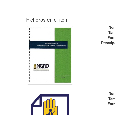
Ficheros en el ítem
No
Tam
For
Descrip
No
Tam
For