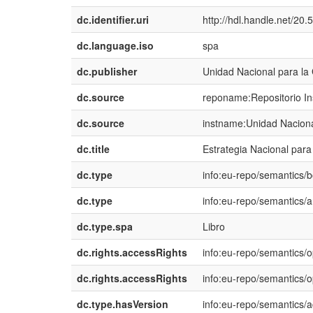
dc.identifier.uri
http://hdl.handle.net/20
dc.language.iso
spa
dc.publisher
Unidad Nacional para la
dc.source
reponame:Repositorio Ins
dc.source
instname:Unidad Naciona
dc.title
Estrategia Nacional par
dc.type
info:eu-repo/semantics/
dc.type
info:eu-repo/semantics/ar
dc.type.spa
Libro
dc.rights.accessRights
info:eu-repo/semantics/
dc.rights.accessRights
info:eu-repo/semantics/
dc.type.hasVersion
info:eu-repo/semantics/