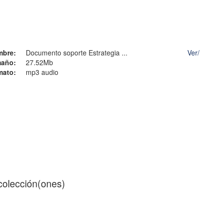
mbre:
Documento soporte Estrategia ...
Ver/
año:
27.52Mb
mato:
mp3 audio
 colección(ones)