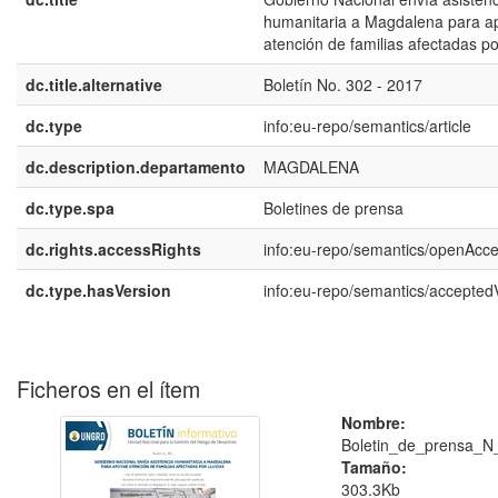
humanitaria a Magdalena para a
atención de familias afectadas por
dc.title.alternative
Boletín No. 302 - 2017
dc.type
info:eu-repo/semantics/article
dc.description.departamento
MAGDALENA
dc.type.spa
Boletines de prensa
dc.rights.accessRights
info:eu-repo/semantics/openAcc
dc.type.hasVersion
info:eu-repo/semantics/accepted
Ficheros en el ítem
Nombre:
Boletin_de_prensa_N
Tamaño:
303.3Kb