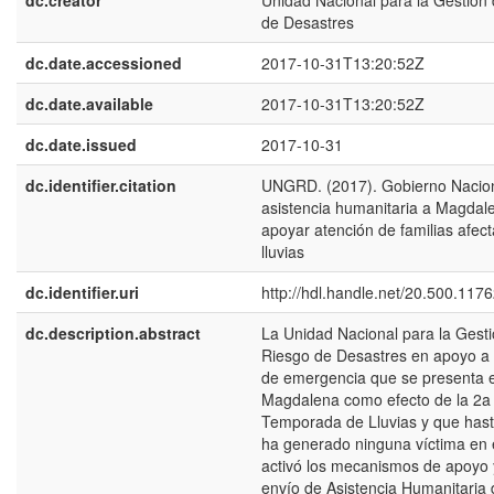
dc.creator
Unidad Nacional para la Gestión 
de Desastres
dc.date.accessioned
2017-10-31T13:20:52Z
dc.date.available
2017-10-31T13:20:52Z
dc.date.issued
2017-10-31
dc.identifier.citation
UNGRD. (2017). Gobierno Nacion
asistencia humanitaria a Magdal
apoyar atención de familias afec
lluvias
dc.identifier.uri
http://hdl.handle.net/20.500.117
dc.description.abstract
La Unidad Nacional para la Gesti
Riesgo de Desastres en apoyo a l
de emergencia que se presenta 
Magdalena como efecto de la 2a
Temporada de Lluvias y que has
ha generado ninguna víctima en 
activó los mecanismos de apoyo 
envío de Asistencia Humanitaria 