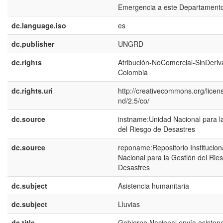
Emergencia a este Departamento
dc.language.iso
es
dc.publisher
UNGRD
dc.rights
Atribución-NoComercial-SinDeriv
Colombia
dc.rights.uri
http://creativecommons.org/licen
nd/2.5/co/
dc.source
instname:Unidad Nacional para l
del Riesgo de Desastres
dc.source
reponame:Repositorio Institucion
Nacional para la Gestión del Rie
Desastres
dc.subject
Asistencia humanitaria
dc.subject
Lluvias
dc.title
Gobierno Nacional envía asistenc