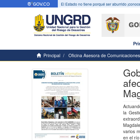
El Estado no tiene porqué ser aburrido ¡conoce
Pri
Principal
Oficina Asesora de Comunicaciones
Gob
afe
Mag
Actuando
la Gest
extraor
Magdalen
varios m
en el rí