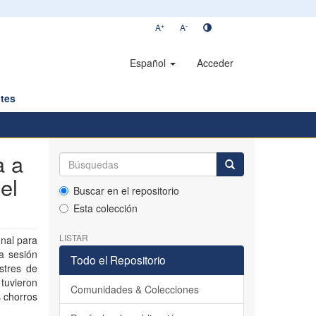
+
-
A
A
Español
Acceder
tes
a a
el
Buscar en el repositorio
Esta colección
LISTAR
nal para
a sesión
Todo el Repositorio
stres de
 tuvieron
Comunidades & Colecciones
 chorros