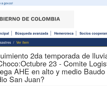
 a gov.co!
ncipal
Búsqueda avanzada
Hemeroteca
Socios cooperan
sastres
Ver ítem
uimiento 2da temporada de lluvi
Choco:Octubre 23 - Comite Logis
rega AHE en alto y medio Baudo
io San Juan?