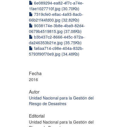
6e089294-ea82-4f7c-a74e-
1fae1027710f.jpg (30.70Kb)
7319cfe0-e8ac-4a93-8acb-
66b21f44fd00.jpg (32.82Kb)
9038174e-3b8e-4ba9-82d4-
0679b4519815.jpg (37.08Kb)
b3b437c2-8666-445c-972a-
da246353b21e.jpg (35.75Kb)
fa6aa714-c98e-404a-832b-
5793f90f70e9.jpg (34.48Kb)
Fecha
2016
Autor
Unidad Nacional para la Gestión del
Riesgo de Desastres
Editorial
Unidad Nacional para la Gestión del