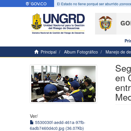
El Estado no tiene porqué ser aburrido ¡conoce
Pri
Principal
Album Fotográfico
Manejo de de
Seg
en 
ent
Med
Ver/
5530030f-aedd-461a-97fb-
6adb7460d4c0.jpg (36.07Kb)