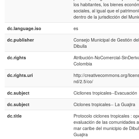
los habitantes, los bienes econó
sociales, al igual que el patrimon
dentro de la jurisdicción del Munic
dc.language.iso
es
dc.publisher
Consejo Municipal de Gestión de
Dibulla
dc.rights
Atribución-NoComercial-SinDeriv
Colombia
dc.rights.uri
http://creativecommons.org/licen
nd/2.5/co/
dc.subject
Cicliones tropicales--Evacuación
dc.subject
Ciclones tropicales-- La Guajira
dc.title
Protocolo ciclones tropicales : o
evaluación de las comunidades a
mar caribe del municipio de Dibull
Guajira