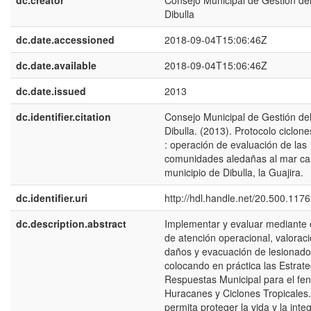
dc.creator
Consejo Municipal de Gestión de
Dibulla
dc.date.accessioned
2018-09-04T15:06:46Z
dc.date.available
2018-09-04T15:06:46Z
dc.date.issued
2013
dc.identifier.citation
Consejo Municipal de Gestión de
Dibulla. (2013). Protocolo ciclone
: operación de evaluación de las
comunidades aledañas al mar car
municipio de Dibulla, la Guajira.
dc.identifier.uri
http://hdl.handle.net/20.500.117
dc.description.abstract
Implementar y evaluar mediante e
de atención operacional, valorac
daños y evacuación de lesionado
colocando en práctica las Estrat
Respuestas Municipal para el f
Huracanes y Ciclones Tropicales
permita proteger la vida y la inte