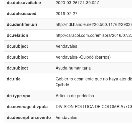
dc.date.available
2020-03-26T21:39:02Z
dc.date.issued
2016-07-27
dc.identifier.uri
http://hdl.handle.net/20.500.11762/2903
dc.relation
http://caracol.com.co/emisora/2016/07
dc.subject
Vendavales
dc.subject
Vendavales--Quibdó (barrios)
dc.subject
Ayuda humanitaria
dc.title
Gobierno desmiente que no haya atendi
Quibdó
dc.type.spa
Artículo de periódico
dc.coverage.divpola
DIVISION POLITICA DE COLOMBIA>
dc.description.evento
Vendavales