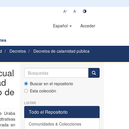
+
-
A
A
Español
Acceder
tes
d
Decretos
Decretos de calamidad pública
cual
ad
Buscar en el repositorio
o de
Esta colección
LISTAR
Todo el Repositorio
de Uraba
dtrativas
Comunidades & Colecciones
erada en