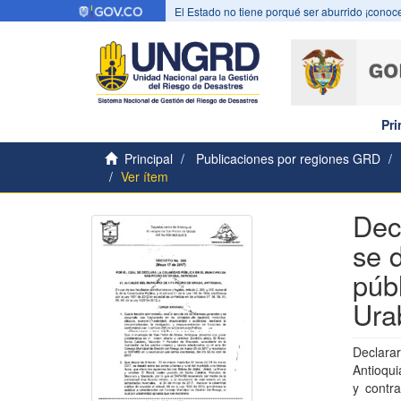
El Estado no tiene porqué ser aburrido ¡conoce
Pri
Principal
Publicaciones por regiones GRD
Ver ítem
Dec
se 
púb
Ura
Declara
Antioqui
y contr