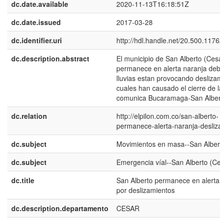
dc.date.available
2020-11-13T16:18:51Z
dc.date.issued
2017-03-28
dc.identifier.uri
http://hdl.handle.net/20.500.117
dc.description.abstract
El municipio de San Alberto (Ces
permanece en alerta naranja deb
lluvias estan provocando desliza
cuales han causado el cierre de l
comunica Bucaramaga-San Alber
dc.relation
http://elpilon.com.co/san-alberto-
permanece-alerta-naranja-desliz
dc.subject
Movimientos en masa--San Alber
dc.subject
Emergencia víal--San Alberto (C
dc.title
San Alberto permanece en alerta
por deslizamientos
dc.description.departamento
CESAR