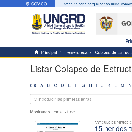
El Estado no tiene porqué ser aburrido ¡conoce
Pri
Principal
Hemeroteca
Colapso de Estruct
Listar Colapso de Estruct
0-9
A
B
C
D
E
F
G
H
I
J
K
L
M
N
Mostrando ítems 1-1 de 1
ARTÍCULO DE PERIÓDI
15 heridos 