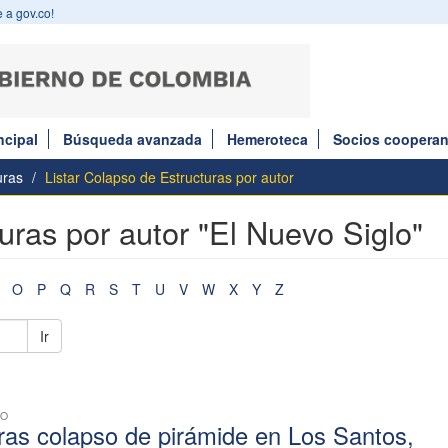
 a gov.co!
ncipal
Búsqueda avanzada
Hemeroteca
Socios cooperan
uras
Listar Colapso de Estructuras por autor
uras por autor "El Nuevo Siglo"
O
P
Q
R
S
T
U
V
W
X
Y
Z
Ir
CO
tras colapso de pirámide en Los Santos,