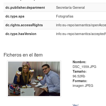
dc.publisher.department
Secretaría General
dc.type.spa
Fotografías
dc.rights.accessRights
info:eu-repo/semantics/openAcc
dc.type.hasVersion
info:eu-repo/semantics/accepted
Ficheros en el ítem
Nombre:
DSC_1559.JPG
Tamaño:
96.52Kb
Formato:
imagen JPEG
Ver/