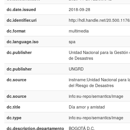
dc.date.issued
2018-09-28
dc.identifier.uri
http://hdl.handle.net/20.500.117
dc.format
multimedia
dc.language.iso
spa
dc.publisher
Unidad Nacional para la Gestión 
de Desastres
dc.publisher
UNGRD
dc.source
instname:Unidad Nacional para l
del Riesgo de Desastres
dc.source
info:eu-repo/semantics/image
dc.title
Día amor y amistad
dc.type
info:eu-repo/semantics/image
dc.description.departamento
BOGOTÁ D.C.