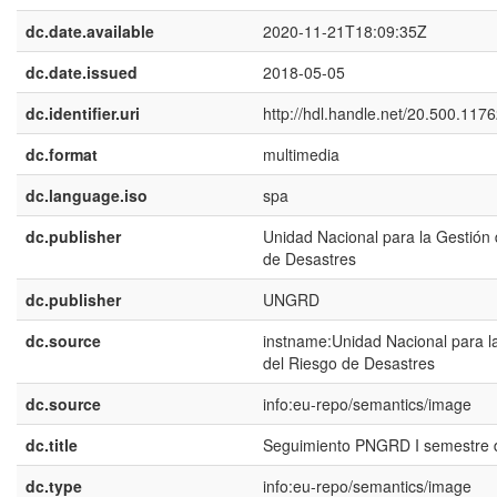
dc.date.available
2020-11-21T18:09:35Z
dc.date.issued
2018-05-05
dc.identifier.uri
http://hdl.handle.net/20.500.117
dc.format
multimedia
dc.language.iso
spa
dc.publisher
Unidad Nacional para la Gestión 
de Desastres
dc.publisher
UNGRD
dc.source
instname:Unidad Nacional para l
del Riesgo de Desastres
dc.source
info:eu-repo/semantics/image
dc.title
Seguimiento PNGRD I semestre 
dc.type
info:eu-repo/semantics/image