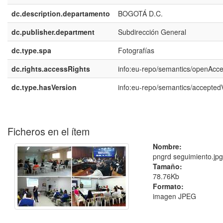
dc.description.departamento
BOGOTÁ D.C.
dc.publisher.department
Subdirección General
dc.type.spa
Fotografías
dc.rights.accessRights
info:eu-repo/semantics/openAcc
dc.type.hasVersion
info:eu-repo/semantics/accepted
Ficheros en el ítem
Nombre:
pngrd seguimiento.jpg
Tamaño:
78.76Kb
Formato:
imagen JPEG