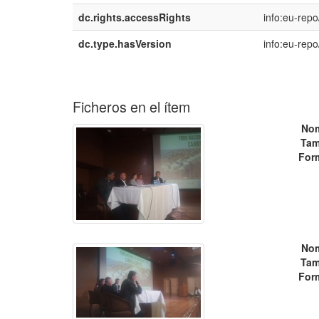
dc.rights.accessRights
info:eu-rep
dc.type.hasVersion
info:eu-rep
Ficheros en el ítem
No
Tam
For
No
Tam
For