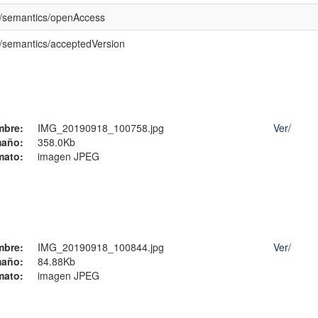
o/semantics/openAccess
o/semantics/acceptedVersion
mbre:
IMG_20190918_100758.jpg
Ver/
año:
358.0Kb
mato:
imagen JPEG
mbre:
IMG_20190918_100844.jpg
Ver/
año:
84.88Kb
mato:
imagen JPEG