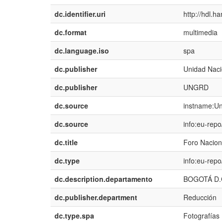
dc.identifier.uri
http://hdl.
dc.format
multimedia
dc.language.iso
spa
dc.publisher
Unidad Naci
dc.publisher
UNGRD
dc.source
instname:Un
dc.source
info:eu-rep
dc.title
Foro Nacion
dc.type
info:eu-rep
dc.description.departamento
BOGOTÁ D.
dc.publisher.department
Reducción
dc.type.spa
Fotografías