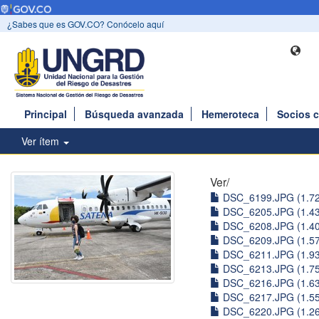
¿Sabes que es GOV.CO? Conócelo aquí
Principal
Búsqueda avanzada
Hemeroteca
Socios 
Ver ítem
Ver/
DSC_6199.JPG (1.7
DSC_6205.JPG (1.4
DSC_6208.JPG (1.4
DSC_6209.JPG (1.5
DSC_6211.JPG (1.9
DSC_6213.JPG (1.7
DSC_6216.JPG (1.6
DSC_6217.JPG (1.5
DSC_6220.JPG (1.2