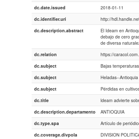
dc.date.issued
2018-01-11
dc.identifier.uri
http://hdl.handle.
dc.description.abstract
El Ideam en Antioq
debajo de cero grad
de diversa naturale
dc.relation
https://caracol.co
dc.subject
Bajas temperaturas
dc.subject
Heladas--Antioquia
dc.subject
Pérdidas en cultivo
dc.title
ldeam advierte sobr
dc.description.departamento
ANTIOQUIA
dc.type.spa
Artículo de periódic
dc.coverage.divpola
DIVISION POLITI