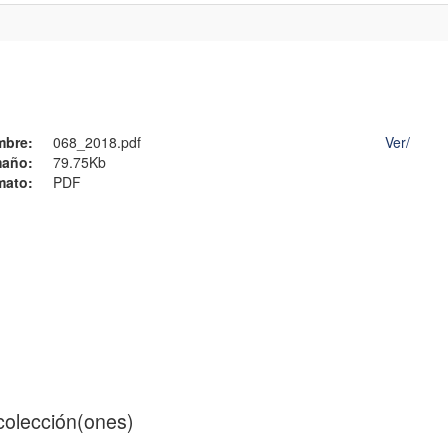
mbre:
068_2018.pdf
Ver/
año:
79.75Kb
mato:
PDF
 colección(ones)