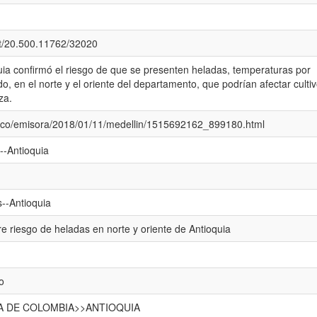
net/20.500.11762/32020
uia confirmó el riesgo de que se presenten heladas, temperaturas por
o, en el norte y el oriente del departamento, que podrían afectar culti
za.
m.co/emisora/2018/01/11/medellin/1515692162_899180.html
--Antioquia
s--Antioquia
e riesgo de heladas en norte y oriente de Antioquia
o
CA DE COLOMBIA>>ANTIOQUIA