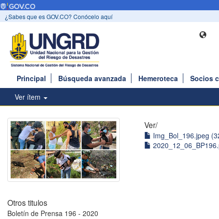
¿Sabes que es GOV.CO? Conócelo aquí
Principal
Búsqueda avanzada
Hemeroteca
Socios 
Ver ítem
Ver/
Img_Bol_196.jpeg (3
2020_12_06_BP196.p
Otros titulos
Boletín de Prensa 196 - 2020