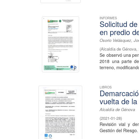
INFORMES
Solicitud de
en predio d
Osorio Velásquez, Jo
(
Alcaldía de Génova
,
Se observó una pend
2018 una parte del
terreno, modificando 
LIBROS
Demarcación
vuelta de la
Alcaldía de Génova
(
2021-01-28
)
Revisión vial y de
Gestión del Riesgo.