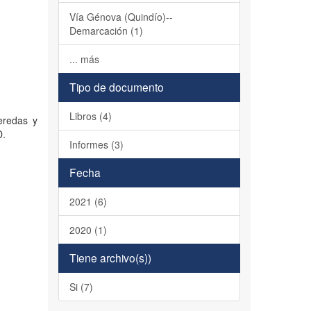
Vía Génova (Quindío)--
Demarcación (1)
a
... más
Tipo de documento
Libros (4)
eredas y
D.
Informes (3)
Fecha
2021 (6)
2020 (1)
Tiene archivo(s))
Si (7)