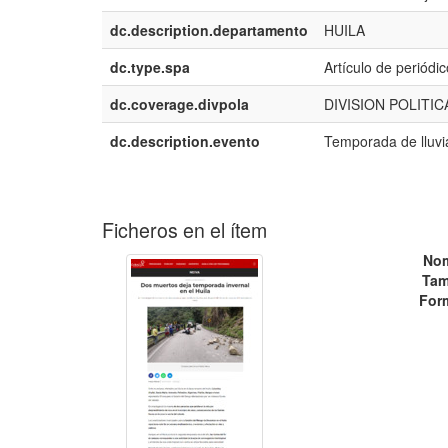
dc.description.departamento
HUILA
dc.type.spa
Artículo de periódic
dc.coverage.divpola
DIVISION POLITI
dc.description.evento
Temporada de lluvi
Ficheros en el ítem
No
Tam
For