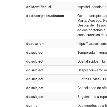
dc.identifier.uri
http://hdl.handle.
dc.description.abstract
Ocho municipios afe
María, Acevedo, Pale
Gestión del Riesgo 
de dos personas que
consecuencias de la
dc.relation
https://caracol.co
dc.subject
Temporada invernal
dc.subject
Dos fallecidos (Huil
dc.subject
Desprendimiento de
dc.subject
Fuertes lluvias (Hui
dc.subject
Consolidado de afe
dc.subject
Seguimiento a repo
dc.title
Dos muertos deja t