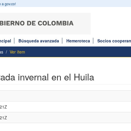
 a gov.co!
ncipal
Búsqueda avanzada
Hemeroteca
Socios cooperan
as
Ver ítem
da invernal en el Huila
:21Z
:21Z