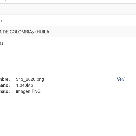
o
CA DE COLOMBIA>>HUILA
as
mbre:
343_2020.png
Ver/
año:
1.040Mb
mato:
imagen PNG