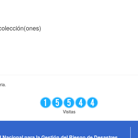
 colección(ones)
ria.
Visitas
 Nacional para la Gestión del Riesgo de Desastres