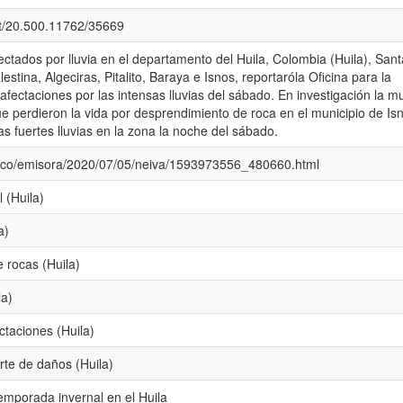
net/20.500.11762/35669
ctados por lluvia en el departamento del Huila, Colombia (Huila), Sant
stina, Algeciras, Pitalito, Baraya e Isnos, reportaróla Oficina para la
afectaciones por las intensas lluvias del sábado. En investigación la m
 perdieron la vida por desprendimiento de roca en el municipio de Is
s fuertes lluvias en la zona la noche del sábado.
m.co/emisora/2020/07/05/neiva/1593973556_480660.html
 (Huila)
a)
 rocas (Huila)
la)
ctaciones (Huila)
rte de daños (Huila)
emporada invernal en el Huila