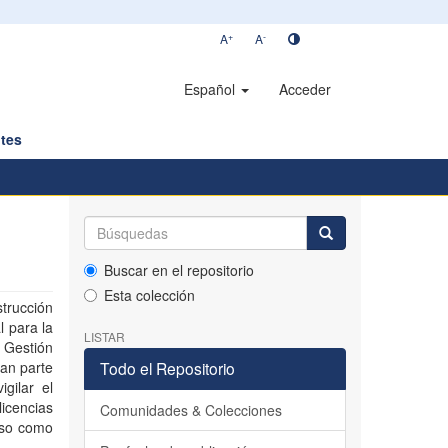
+
-
A
A
Español
Acceder
tes
Buscar en el repositorio
Esta colección
strucción
l para la
LISTAR
 Gestión
man parte
Todo el Repositorio
gilar el
icencias
Comunidades & Colecciones
 eso como