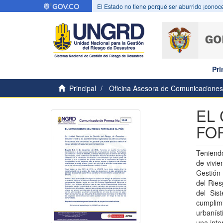
El Estado no tiene porqué ser aburrido ¡conoce
Pri
Principal
Oficina Asesora de Comunicaciones
EL
FO
Teniendo
de vivie
Gestión
del Ries
del Sis
cumplim
urbaníst
una inte