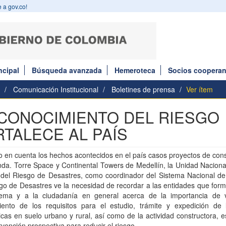
 a gov.co!
ncipal
Búsqueda avanzada
Hemeroteca
Socios cooperan
Comunicación Institucional
Boletines de prensa
Ver ítem
 CONOCIMIENTO DEL RIESGO
RTALECE AL PAÍS
 en cuenta los hechos acontecidos en el país casos proyectos de con
nda. Torre Space y Continental Towers de Medellín, la Unidad Naciona
 del Riesgo de Desastres, como coordinador del Sistema Nacional de
go de Desastres ve la necesidad de recordar a las entidades que for
tema y a la ciudadanía en general acerca de la importancia de vi
iento de los requisitos para el estudio, trámite y expedición de l
icas en suelo urbano y rural, así como de la actividad constructora,
rvención prospectiva para reducir el riesgo.