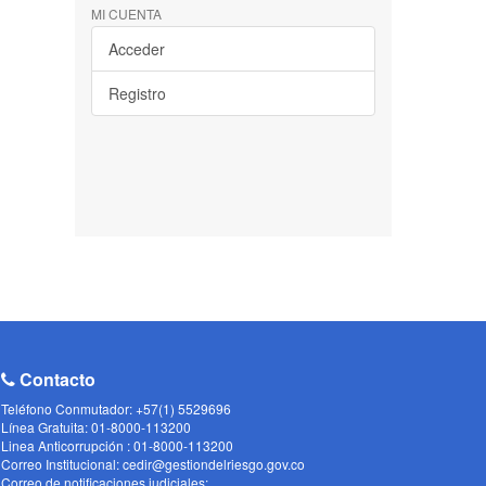
MI CUENTA
Acceder
Registro
Contacto
Teléfono Conmutador: +57(1) 5529696
Línea Gratuita: 01-8000-113200
Linea Anticorrupción : 01-8000-113200
Correo Institucional: cedir@gestiondelriesgo.gov.co
Correo de notificaciones judiciales: