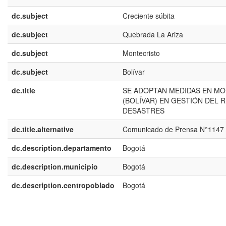
dc.subject
Creciente súbita
dc.subject
Quebrada La Ariza
dc.subject
Montecristo
dc.subject
Bolívar
dc.title
SE ADOPTAN MEDIDAS EN M
(BOLÍVAR) EN GESTIÓN DEL 
DESASTRES
dc.title.alternative
Comunicado de Prensa N°1147
dc.description.departamento
Bogotá
dc.description.municipio
Bogotá
dc.description.centropoblado
Bogotá