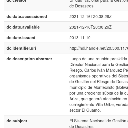
dc.creator
Unidad Nacional para la Gestió
de Desastres
dc.date.accessioned
2021-12-16T20:38:26Z
dc.date.available
2021-12-16T20:38:26Z
dc.date.issued
2013-11-10
dc.identifier.uri
http://hdl.handle.net/20.500.11
dc.description.abstract
Luego de una reunión presidida 
Director Nacional para la Gestió
Riesgo, Carlos Iván Márquez Pér
organismos operativos del Sist
de Gestión del Riesgo de Desast
municipio de Montecristo (Bolíva
por una creciente súbita de la 
Ariza, que generó afectación en 
corregimiento Villa Uribe, vereda
sector El Guamo.
dc.subject
El Sistema Nacional de Gestión 
de Desastres