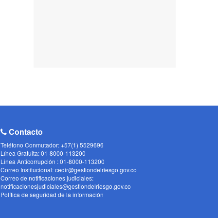
Contacto
Teléfono Conmutador: +57(1) 5529696
Línea Gratuita: 01-8000-113200
Linea Anticorrupción : 01-8000-113200
Correo Institucional: cedir@gestiondelriesgo.gov.co
Correo de notificaciones judiciales:
notificacionesjudiciales@gestiondelriesgo.gov.co
Política de seguridad de la información