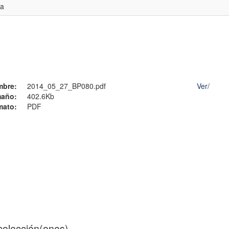
sa
mbre:
2014_05_27_BP080.pdf
Ver/
año:
402.6Kb
mato:
PDF
 colección(ones)