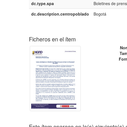
dc.type.spa
Boletines de pren
dc.description.centropoblado
Bogotá
Ficheros en el ítem
No
Tam
For
Este ítem aparece en la(s) siguiente(s)