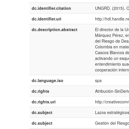
dc.identifier.citation
UNGRD. (2015). C
dc.identifier.uri
http://hdl.handle.
dc.description.abstract
El director de la 
Márquez Pérez, en
del Riesgo de Desa
Colombia en materi
Cascos Blancos de
activando un esqu
entendimiento susc
cooperación interna
dc.language.iso
spa
dc.rights
Atribución-SinDer
dc.rights.uri
http://creativecom
dc.subject
Lazos estratégico
dc.subject
Gestión del Riesg