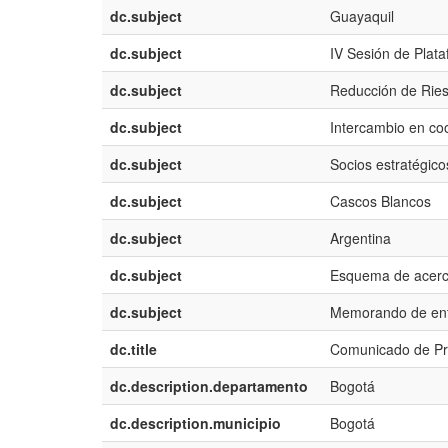
dc.subject
Guayaquil
dc.subject
IV Sesión de Plat
dc.subject
Reducción de Ries
dc.subject
Intercambio en coo
dc.subject
Socios estratégico
dc.subject
Cascos Blancos
dc.subject
Argentina
dc.subject
Esquema de acerca
dc.subject
Memorando de ent
dc.title
Comunicado de Pr
dc.description.departamento
Bogotá
dc.description.municipio
Bogotá