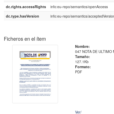
dc.rights.accessRights
info:eu-repo/semantics/openAccess
dc.type.hasVersion
info:eu-repo/semantics/acceptedVersio
Ficheros en el ítem
Nombre:
047 NOTA DE ULTIMO 
Tamaño:
127.1Kb
Formato:
PDF
Ver/