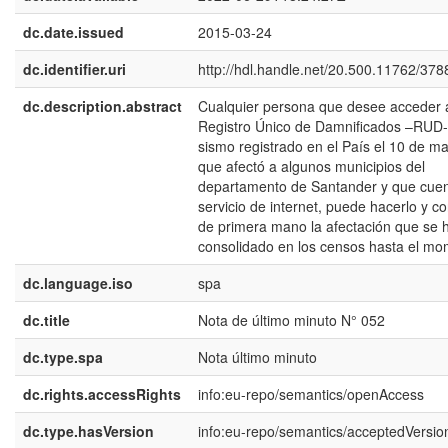
dc.date.issued
2015-03-24
dc.identifier.uri
http://hdl.handle.net/20.500.11762/378
dc.description.abstract
Cualquier persona que desee acceder 
Registro Único de Damnificados –RUD-,
sismo registrado en el País el 10 de ma
que afectó a algunos municipios del
departamento de Santander y que cue
servicio de internet, puede hacerlo y c
de primera mano la afectación que se 
consolidado en los censos hasta el mo
dc.language.iso
spa
dc.title
Nota de último minuto N° 052
dc.type.spa
Nota último minuto
dc.rights.accessRights
info:eu-repo/semantics/openAccess
dc.type.hasVersion
info:eu-repo/semantics/acceptedVersio