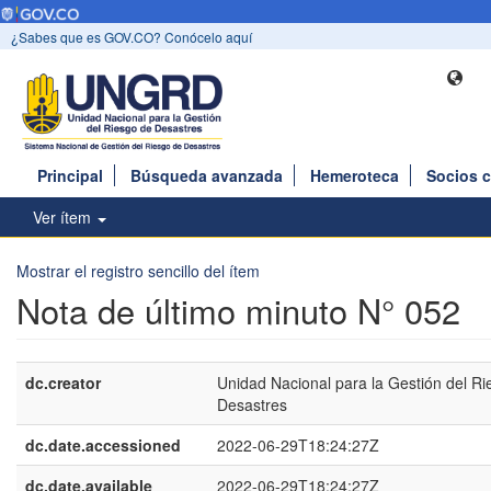
¿Sabes que es GOV.CO? Conócelo aquí
Principal
Búsqueda avanzada
Hemeroteca
Socios 
Ver ítem
Mostrar el registro sencillo del ítem
Nota de último minuto N° 052
dc.creator
Unidad Nacional para la Gestión del Ri
Desastres
dc.date.accessioned
2022-06-29T18:24:27Z
dc.date.available
2022-06-29T18:24:27Z