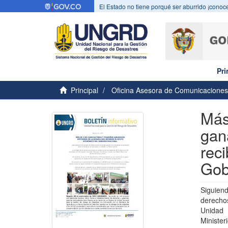
El Estado no tiene porqué ser aburrido ¡conoce
Pri
Principal
Oficina Asesora de Comunicaciones
Más
gan
rec
Gob
Siguiend
derechos
Unidad 
Minister