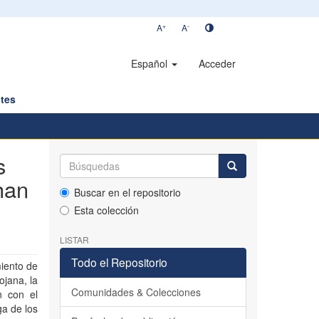
+
-
A
A
Español
Acceder
tes
s
han
Buscar en el repositorio
Esta colección
LISTAR
Todo el Repositorio
miento de
ojana, la
Comunidades & Colecciones
n con el
ga de los