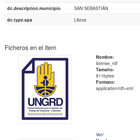
dc.description.municipio
SAN SEBASTIÁN
dc.type.spa
Libros
Ficheros en el ítem
Nombre:
license_rdf
Tamaño:
811bytes
Formato:
application/rdf+xml
Ver/