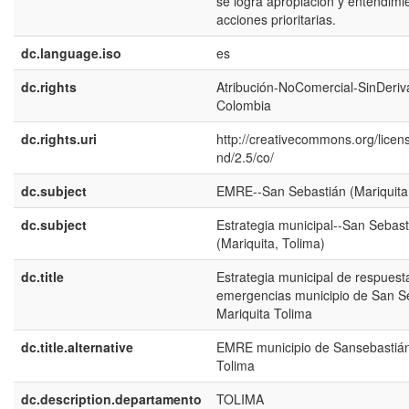
se logra apropiación y entendimi
acciones prioritarias.
dc.language.iso
es
dc.rights
Atribución-NoComercial-SinDeriv
Colombia
dc.rights.uri
http://creativecommons.org/licen
nd/2.5/co/
dc.subject
EMRE--San Sebastián (Mariquita,
dc.subject
Estrategia municipal--San Sebast
(Mariquita, Tolima)
dc.title
Estrategia municipal de respuest
emergencias municipio de San S
Mariquita Tolima
dc.title.alternative
EMRE municipio de Sansebastián
Tolima
dc.description.departamento
TOLIMA