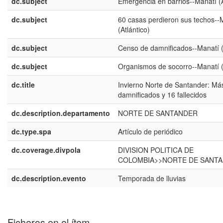
dc.subject
Emergencia en barrios--Manatí (A
dc.subject
60 casas perdieron sus techos--
(Atlántico)
dc.subject
Censo de damnificados--Manatí (
dc.subject
Organismos de socorro--Manatí (
dc.title
Invierno Norte de Santander: Má
damnificados y 16 fallecidos
dc.description.departamento
NORTE DE SANTANDER
dc.type.spa
Artículo de periódico
dc.coverage.divpola
DIVISION POLITICA DE
COLOMBIA>>NORTE DE SANT
dc.description.evento
Temporada de lluvias
Ficheros en el ítem