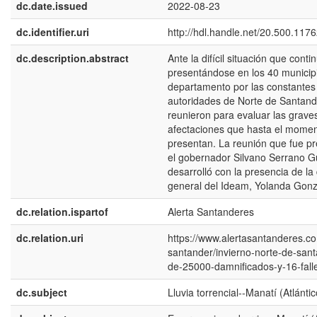
dc.date.issued
2022-08-23
dc.identifier.uri
http://hdl.handle.net/20.500.117
dc.description.abstract
Ante la difícil situación que conti
presentándose en los 40 municip
departamento por las constantes 
autoridades de Norte de Santand
reunieron para evaluar las grave
afectaciones que hasta el momen
presentan. La reunión que fue p
el gobernador Silvano Serrano G
desarrolló con la presencia de la 
general del Ideam, Yolanda Gonz
dc.relation.ispartof
Alerta Santanderes
dc.relation.uri
https://www.alertasantanderes.c
santander/invierno-norte-de-san
de-25000-damnificados-y-16-fall
dc.subject
Lluvia torrencial--Manatí (Atlántic