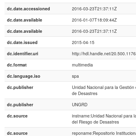
dc.date.accessioned
2016-03-23T21:37:11Z
dc.date.available
2016-01-07T18:09:44Z
dc.date.available
2016-03-23T21:37:11Z
dc.date.issued
2015-04-15
dc.identifier.uri
http://hdl.handle.net/20.500.117
dc.format
multimedia
dc.language.iso
spa
dc.publisher
Unidad Nacional para la Gestión 
de Desastres
dc.publisher
UNGRD
dc.source
instname:Unidad Nacional para l
del Riesgo de Desastres
dc.source
reponame:Repositorio Institucion