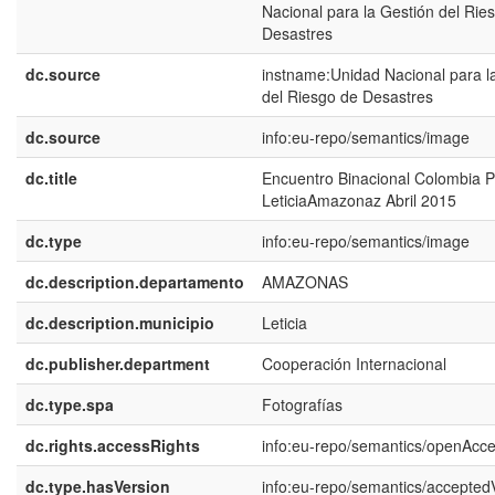
Nacional para la Gestión del Rie
Desastres
dc.source
instname:Unidad Nacional para l
del Riesgo de Desastres
dc.source
info:eu-repo/semantics/image
dc.title
Encuentro Binacional Colombia 
LeticiaAmazonaz Abril 2015
dc.type
info:eu-repo/semantics/image
dc.description.departamento
AMAZONAS
dc.description.municipio
Leticia
dc.publisher.department
Cooperación Internacional
dc.type.spa
Fotografías
dc.rights.accessRights
info:eu-repo/semantics/openAcc
dc.type.hasVersion
info:eu-repo/semantics/accepted