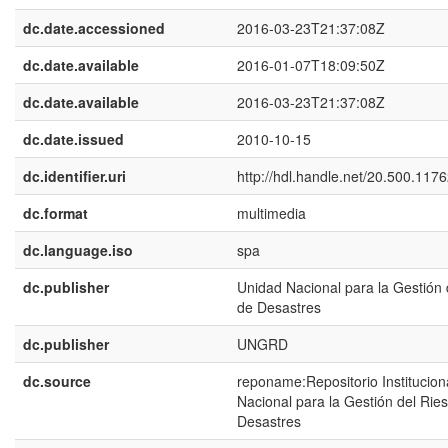
dc.date.accessioned
2016-03-23T21:37:08Z
dc.date.available
2016-01-07T18:09:50Z
dc.date.available
2016-03-23T21:37:08Z
dc.date.issued
2010-10-15
dc.identifier.uri
http://hdl.handle.net/20.500.117
dc.format
multimedia
dc.language.iso
spa
dc.publisher
Unidad Nacional para la Gestión 
de Desastres
dc.publisher
UNGRD
dc.source
reponame:Repositorio Institucion
Nacional para la Gestión del Rie
Desastres