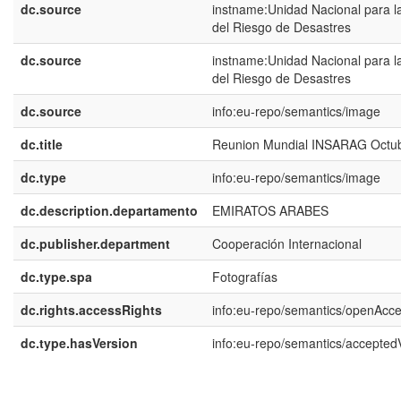
dc.source
instname:Unidad Nacional para l
del Riesgo de Desastres
dc.source
instname:Unidad Nacional para l
del Riesgo de Desastres
dc.source
info:eu-repo/semantics/image
dc.title
Reunion Mundial INSARAG Octu
dc.type
info:eu-repo/semantics/image
dc.description.departamento
EMIRATOS ARABES
dc.publisher.department
Cooperación Internacional
dc.type.spa
Fotografías
dc.rights.accessRights
info:eu-repo/semantics/openAcc
dc.type.hasVersion
info:eu-repo/semantics/accepted