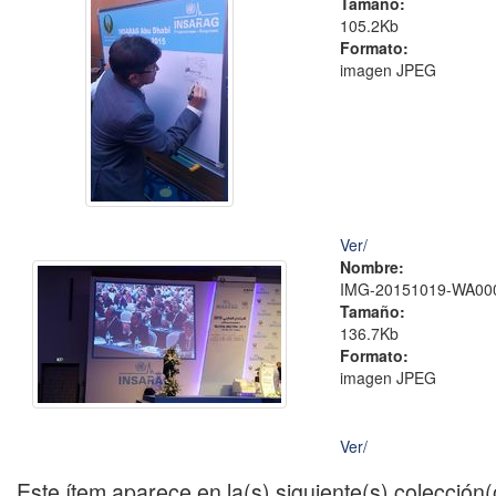
Tamaño:
105.2Kb
Formato:
imagen JPEG
Ver/
Nombre:
IMG-20151019-WA000
Tamaño:
136.7Kb
Formato:
imagen JPEG
Ver/
Este ítem aparece en la(s) siguiente(s) colección