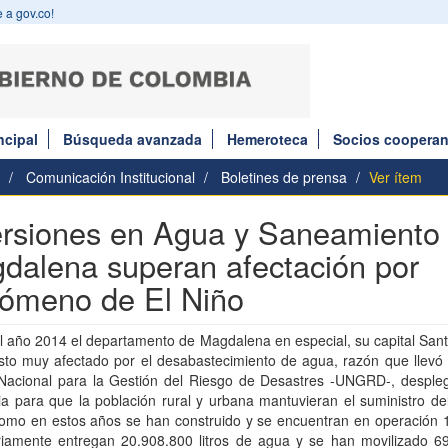
 a gov.co!
ncipal
Búsqueda avanzada
Hemeroteca
Socios cooperan
Comunicación Institucional
Boletines de prensa
Ver ítem
ersiones en Agua y Saneamiento
dalena superan afectación por
ómeno de El Niño
 año 2014 el departamento de Magdalena en especial, su capital Sant
sto muy afectado por el desabastecimiento de agua, razón que llevó 
Nacional para la Gestión del Riesgo de Desastres -UNGRD-, desple
ia para que la población rural y urbana mantuvieran el suministro del
como en estos años se han construido y se encuentran en operación 
riamente entregan 20.908.800 litros de agua y se han movilizado 69