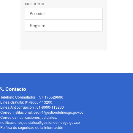
MI CUENTA
Acceder
Registro
Contacto
Teléfono Conmutador: +57(1) 5529696
Línea Gratuita: 01-8000-113200
Linea Anticorrupción : 01-8000-113200
Correo Institucional: cedir@gestiondelriesgo.gov.co
Correo de notificaciones judiciales:
notificacionesjudiciales@gestiondelriesgo.gov.co
Política de seguridad de la información