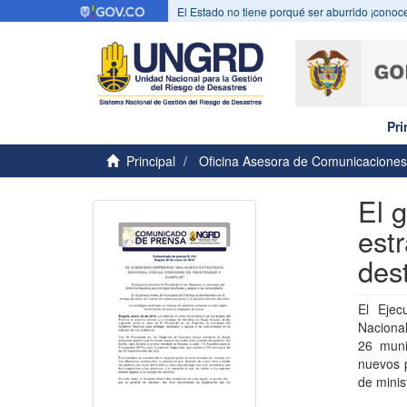
El Estado no tiene porqué ser aburrido ¡conoce
Pri
Principal
Oficina Asesora de Comunicaciones
El 
est
des
El Ejec
Nacional
26 muni
nuevos p
de minis