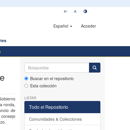
+
-
A
A
Español
Acceder
tes
m
de
Buscar en el repositorio
Esta colección
LISTAR
Gobierno
ra ronda,
Todo el Repositorio
uncio de
n consejo
Comunidades & Colecciones
rzo.