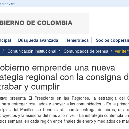
 a gov.co!
ncipal
Búsqueda avanzada
Hemeroteca
Socios cooperan
Comunicación Institucional
Comunicados de prensa
Ver íte
gobierno emprende una nueva
rategia regional con la consigna 
trabar y cumplir
utivo presenta El Presidente en las Regiones, la estrategia del 
 para entregar resultados y apoyar a las comunidades. · En la prime
cipios del Pacífico se beneficiarán con la entrega de obras, el an
royectos y la asesoría del más alto nivel. · La estrategia contempla u
tros semanal en cada región entre finales de enero y mediados de ma