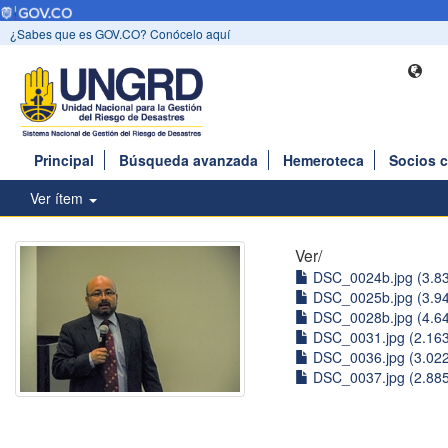
¿Sabes que es GOV.CO? Conócelo aquí
Principal
Búsqueda avanzada
Hemeroteca
Socios 
Ver ítem
Ver/
DSC_0024b.jpg (3.8
DSC_0025b.jpg (3.9
DSC_0028b.jpg (4.6
DSC_0031.jpg (2.16
DSC_0036.jpg (3.02
DSC_0037.jpg (2.88