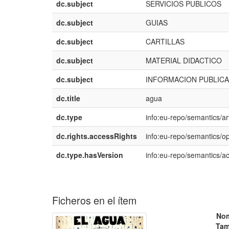
dc.subject
SERVICIOS PUBLICOS
dc.subject
GUIAS
dc.subject
CARTILLAS
dc.subject
MATERIAL DIDACTICO
dc.subject
INFORMACION PUBLICA
dc.title
agua
dc.type
info:eu-repo/semantics/art
dc.rights.accessRights
info:eu-repo/semantics/
dc.type.hasVersion
info:eu-repo/semantics/a
Ficheros en el ítem
No
Tam