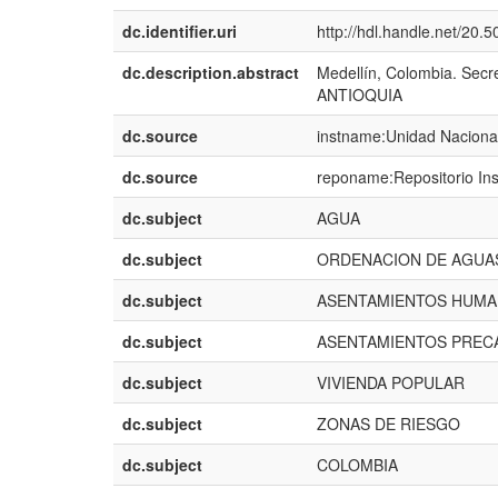
dc.identifier.uri
http://hdl.handle.net/20
dc.description.abstract
Medellín, Colombia. Secre
ANTIOQUIA
dc.source
instname:Unidad Nacional
dc.source
reponame:Repositorio Ins
dc.subject
AGUA
dc.subject
ORDENACION DE AGUA
dc.subject
ASENTAMIENTOS HUM
dc.subject
ASENTAMIENTOS PREC
dc.subject
VIVIENDA POPULAR
dc.subject
ZONAS DE RIESGO
dc.subject
COLOMBIA