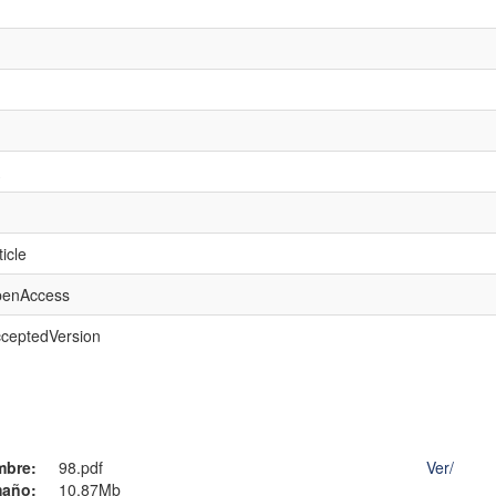
icle
openAccess
cceptedVersion
mbre:
98.pdf
Ver/
año:
10.87Mb