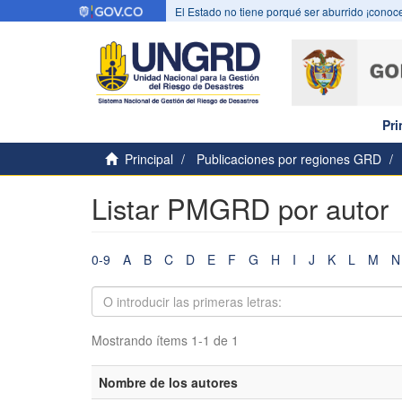
El Estado no tiene porqué ser aburrido ¡conoce
Pri
Principal
Publicaciones por regiones GRD
Listar PMGRD por autor
0-9
A
B
C
D
E
F
G
H
I
J
K
L
M
N
Mostrando ítems 1-1 de 1
Nombre de los autores