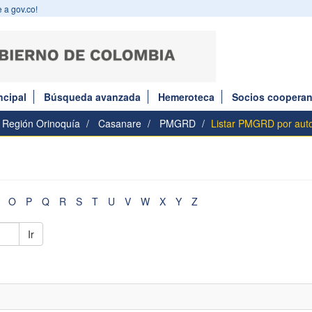
 a gov.co!
ncipal
Búsqueda avanzada
Hemeroteca
Socios cooperan
Región Orinoquía
Casanare
PMGRD
Listar PMGRD por aut
O
P
Q
R
S
T
U
V
W
X
Y
Z
Ir