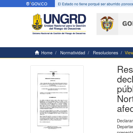
El Estado no tiene porqué ser aburrido ¡conoce
Home
Normatividad
Resoluciones
View
Res
dec
púb
Nor
afe
Declara
Departa
presenta