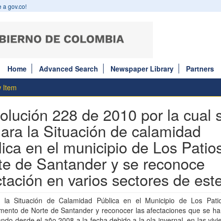
 a gov.co!
Home
Advanced Search
Newspaper Library
Partners
 Item
olución 228 de 2010 por la cual 
lara la Situación de calamidad
lica en el municipio de Los Patio
te de Santander y se reconoce
ctación en varios sectores de est
r la Situación de Calamidad Pública en el Municipio de Los Pati
mento de Norte de Santander y reconocer las afectaciones que se ha
ndo desde el año 2008 a la fecha debido a la ola invernal, en las viv