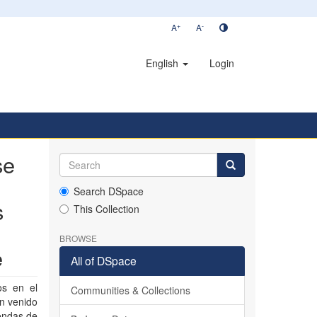
+
-
A
A
English
Login
se
Search DSpace
s
This Collection
BROWSE
e
All of DSpace
os en el
Communities & Collections
n venido
iendas de