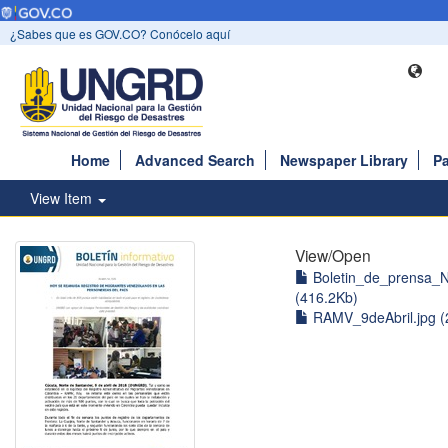
¿Sabes que es GOV.CO? Conócelo aquí
Home
Advanced Search
Newspaper Library
Pa
View Item
View/
Open
Boletin_de_prensa_N
(416.2Kb)
RAMV_9deAbril.jpg (