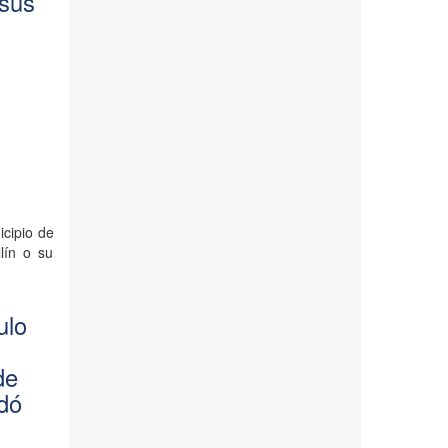
 sus
cipio de
llín o su
ulo
de
ndó