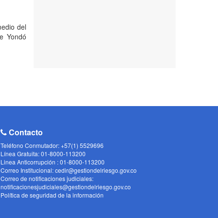
medio del
de Yondó
Contacto
Teléfono Conmutador: +57(1) 5529696
Línea Gratuita: 01-8000-113200
Linea Anticorrupción : 01-8000-113200
Correo Institucional: cedir@gestiondelriesgo.gov.co
Correo de notificaciones judiciales:
notificacionesjudiciales@gestiondelriesgo.gov.co
Política de seguridad de la información