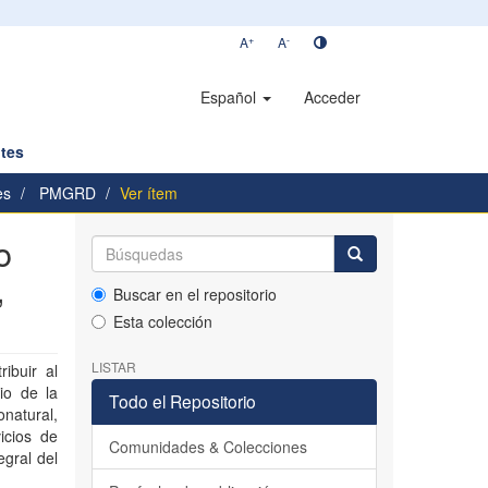
+
-
A
A
Español
Acceder
tes
es
PMGRD
Ver ítem
o
,
Buscar en el repositorio
Esta colección
LISTAR
ibuir al
io de la
Todo el Repositorio
natural,
icios de
Comunidades & Colecciones
egral del