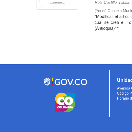
Ruiz Castillo, Fabian
(
Yondó.Concejo Munic
"Modificar el artic
cual se crea el F
(Antioquia)"""
Unidad
Avenida C
Código P
Horario d