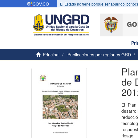
El Estado no tiene porqué ser aburrido ¡conoce
Pri
Principal
Publicaciones por regiones GRD
Pla
de 
201
El Plan
desarro
reducci
tecnoló
respuest
riesgo.