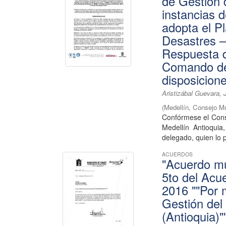
de Gestión 
instancias d
adopta el P
Desastres –
Respuesta 
Comando de 
disposicion
Aristizábal Guevara, 
(
Medellín, Consejo M
Confórmese el Cons
Medellín Antioquia
delegado, quien lo pr
ACUERDOS
"Acuerdo mun
5to del Acu
2016 ""Por 
Gestión del
(Antioquia)"