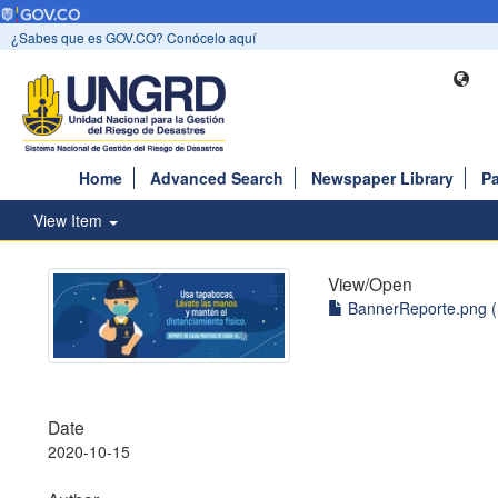
¿Sabes que es GOV.CO? Conócelo aquí
Home
Advanced Search
Newspaper Library
Pa
View Item
View/
Open
BannerReporte.png (
Date
2020-10-15