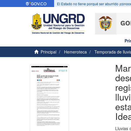
El Estado no tiene porqué ser aburrido ¡conoce
Pri
Principal
Hemeroteca
Temporada de lluvi
Mar
des
reg
llu
est
Ide
Lluvias 