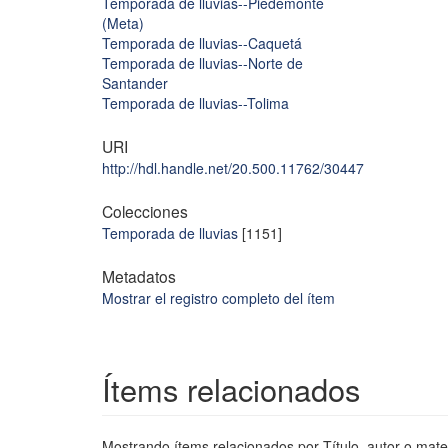
Temporada de lluvias--Piedemonte
(Meta)
Temporada de lluvias--Caquetá
Temporada de lluvias--Norte de
Santander
Temporada de lluvias--Tolima
URI
http://hdl.handle.net/20.500.11762/30447
Colecciones
Temporada de lluvias
[1151]
Metadatos
Mostrar el registro completo del ítem
Ítems relacionados
Mostrando ítems relacionados por Título, autor o mate