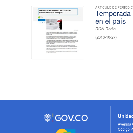
ARTÍCULO DE PERIÓDI
Temporada d
en el país
RCN Radio
(
2016-10-27
)
Unidad
Avenida C
Código P