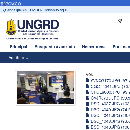
¿Sabes que es GOV.CO? Conócelo aquí
Principal
Búsqueda avanzada
Hemeroteca
Socios 
Ver ítem
Ver/
AVNQ3170.JPG (97.
CGCT4341.JPG (93.
CPGL6000.JPG (93.
CVJR0735.JPG (99.
DSC_4037.JPG (103
DSC_4040.JPG (74.
DSC_4041.JPG (88.
DSC_4043.JPG (93.
DSC_4049.JPG (106