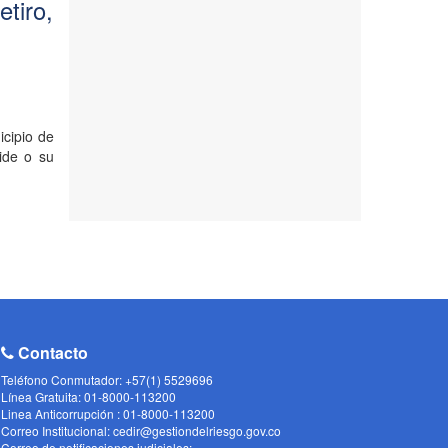
etiro,
cipio de
side o su
Contacto
Teléfono Conmutador: +57(1) 5529696
Línea Gratuita: 01-8000-113200
Linea Anticorrupción : 01-8000-113200
Correo Institucional: cedir@gestiondelriesgo.gov.co
Correo de notificaciones judiciales: