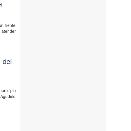
a
ón frente
 atender
 del
municipio
 Agudelo