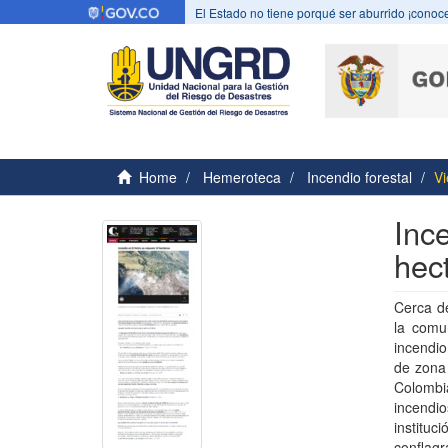
El Estado no tiene porqué ser aburrido ¡conoce
Home
Hemeroteca
Incendio forestal
Vi
Inc
hec
Cerca d
la comun
incendio
de zona 
Colombi
incendi
instituc
conflagr