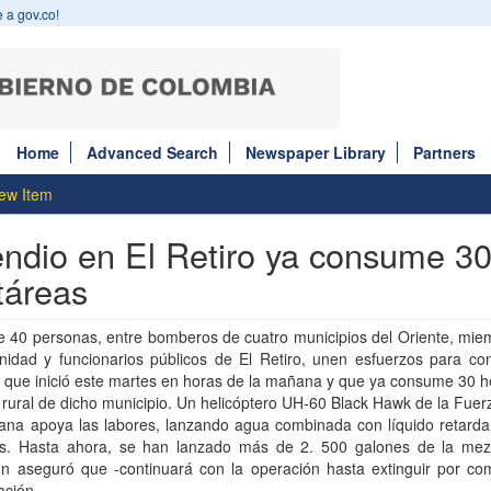
 a gov.co!
Home
Advanced Search
Newspaper Library
Partners
ew Item
endio en El Retiro ya consume 3
táreas
e 40 personas, entre bomberos de cuatro municipios del Oriente, mie
idad y funcionarios públicos de El Retiro, unen esfuerzos para cont
 que inició este martes en horas de la mañana y que ya consume 30 h
rural de dicho municipio. Un helicóptero UH-60 Black Hawk de la Fue
ana apoya las labores, lanzando agua combinada con líquido retarda
os. Hasta ahora, se han lanzado más de 2. 500 galones de la mezc
ión aseguró que -continuará con la operación hasta extinguir por co
ación .