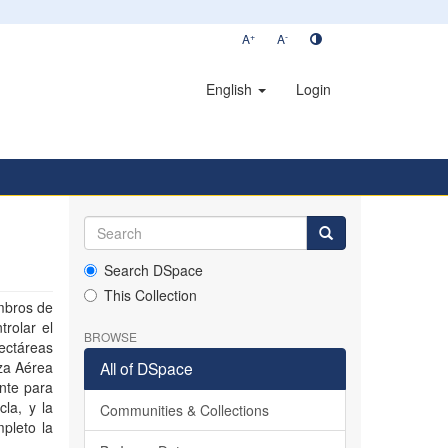
+
-
A
A
English
Login
0
Search DSpace
This Collection
mbros de
rolar el
BROWSE
ectáreas
rza Aérea
All of DSpace
nte para
la, y la
Communities & Collections
mpleto la