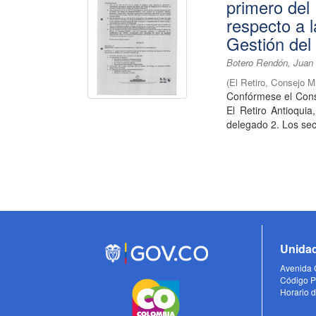
primero del
respecto a 
Gestión del
Botero Rendón, Juan
(
El Retiro, Consejo M
Confórmese el Cons
El Retiro Antioquia
delegado 2. Los secr
Unidad
Avenida C
Código P
Horario d