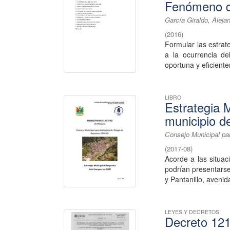
Fenómeno de
García Giraldo, Aleja
(
2016
)
Formular las estrat
a la ocurrencia d
oportuna y eficiente
LIBRO
Estrategia 
municipio d
Consejo Municipal pa
(
2017-08
)
Acorde a las situac
podrían presentars
y Pantanillo, avenida
LEYES Y DECRETOS
Decreto 121 