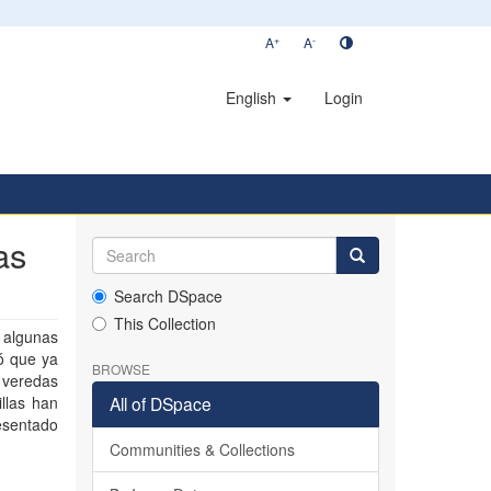
+
-
A
A
English
Login
as
Search DSpace
This Collection
o algunas
ló que ya
BROWSE
s veredas
llas han
All of DSpace
esentado
Communities & Collections