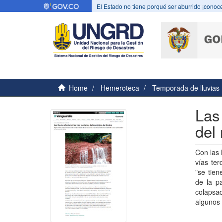
El Estado no tiene porqué ser aburrido ¡conoce
Home
Hemeroteca
Temporada de lluvias
Las 
del
Con las 
vías ter
"se tien
de la pa
colapsa
algunos