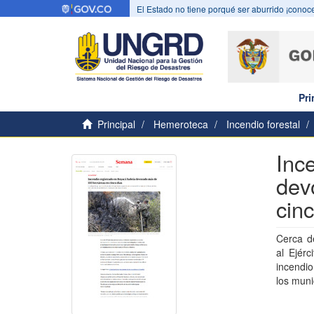
El Estado no tiene porqué ser aburrido ¡conoce
Pri
Principal
Hemeroteca
Incendio forestal
Inc
dev
cin
Cerca d
al Ejérc
incendi
los muni