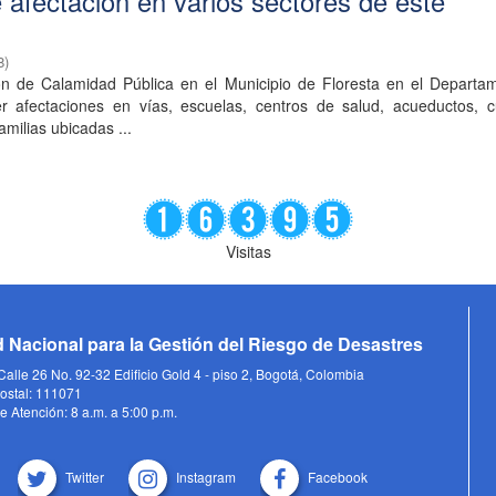
 afectación en varios sectores de este
8
)
ión de Calamidad Pública en el Municipio de Floresta en el Departa
 afectaciones en vías, escuelas, centros de salud, acueductos, cu
amilias ubicadas ...
Visitas
 Nacional para la Gestión del Riesgo de Desastres
alle 26 No. 92-32 Edificio Gold 4 - piso 2, Bogotá, Colombia
ostal: 111071
e Atención: 8 a.m. a 5:00 p.m.
Twitter
Instagram
Facebook