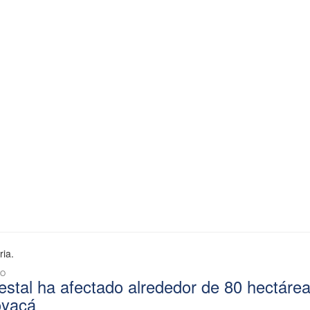
ria.
CO
restal ha afectado alrededor de 80 hectáre
oyacá