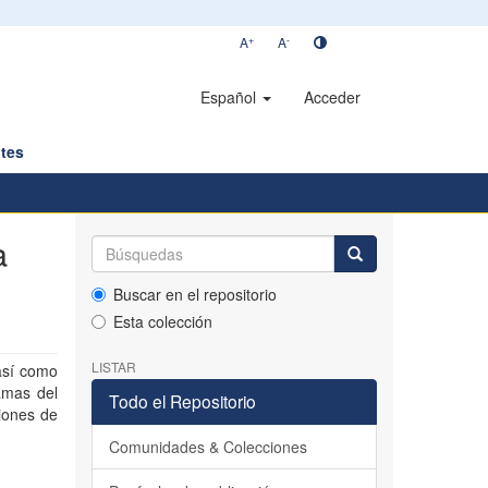
+
-
A
A
Español
Acceder
tes
a
Buscar en el repositorio
Esta colección
LISTAR
así como
lamas del
Todo el Repositorio
iones de
Comunidades & Colecciones