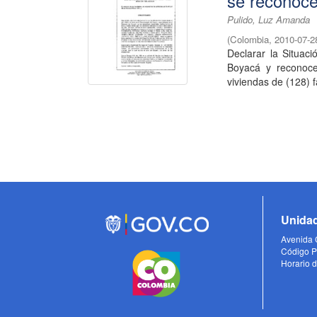
se reconoce
Pulido, Luz Amanda
(
Colombia
,
2010-07-2
Declarar la Situac
Boyacá y reconocer
viviendas de (128) f
Unidad
Avenida C
Código P
Horario d