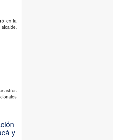
ró en la
alcalde,
Desastres
acionales
ación
acá y