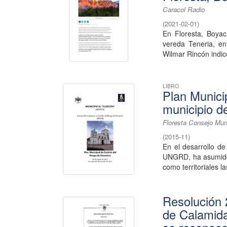
Caracol Radio
(
2021-02-01
)
En Floresta, Boyac
vereda Teneria, en
Wilmar Rincón indicó
LIBRO
Plan Munici
municipio d
Floresta Consejo Mun
(
2015-11
)
En el desarrollo de
UNGRD, ha asumido l
como territoriales las
Resolución 2
de Calamida