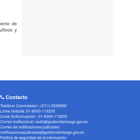
mento de
ltivos y
Contacto
Teléfono Conmutador: +57(1) 5529696
Línea Gratuita: 01-8000-113200
Linea Anticorrupción : 01-8000-113200
Correo Institucional: cedir@gestiondelriesgo.gov.co
Correo de notificaciones judiciales:
notificacionesjudiciales@gestiondelriesgo.gov.co
Política de seguridad de la información