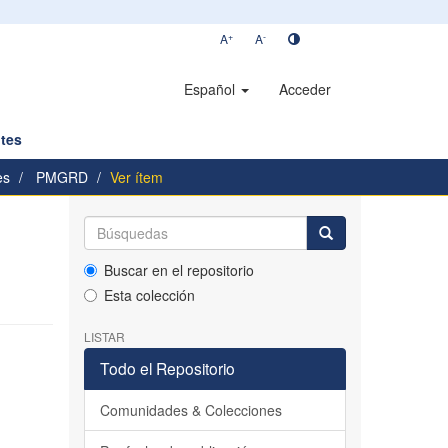
+
-
A
A
Español
Acceder
tes
es
PMGRD
Ver ítem
Buscar en el repositorio
Esta colección
LISTAR
Todo el Repositorio
Comunidades & Colecciones