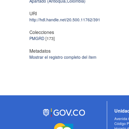
Apartadó (Antioquia,Colombia)
URI
http://hdl.handle.net/20.500.11762/391
Colecciones
PMGRD
[173]
Metadatos
Mostrar el registro completo del ítem
Unidad
Avenida C
Código P
Horario d