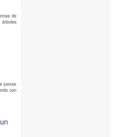
lemas de
s árboles
te jueves
erdo con
 un