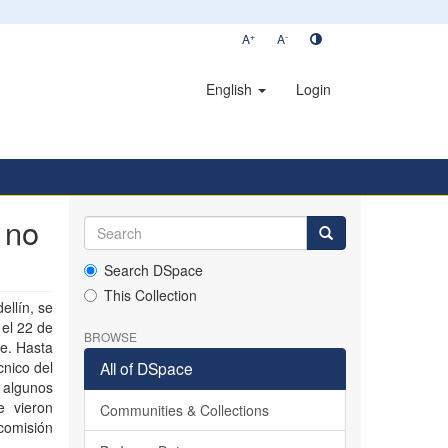
+
-
A
A
English
Login
 no
Search DSpace
This Collection
llín, se
el 22 de
BROWSE
te. Hasta
cnico del
All of DSpace
 algunos
e vieron
Communities & Collections
comisión