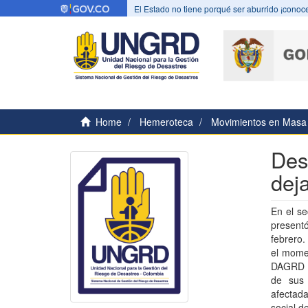
El Estado no tiene porqué ser aburrido ¡conoce
Home
Hemeroteca
Movimientos en Masa
Des
dej
En el se
present
febrero.
el momen
DAGRD h
de sus 
afectad
social d