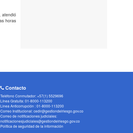
, atendió
mas horas
Contacto
Teléfono Conmutador: +57(1) 5529696
Línea Gratuita: 01-8000-113200
Linea Anticorrupción : 01-8000-113200
Correo Institucional: cedir@gestiondelriesgo.gov.co
Correo de notificaciones judiciales:
notificacionesjudiciales@gestiondelriesgo.gov.co
Política de seguridad de la información