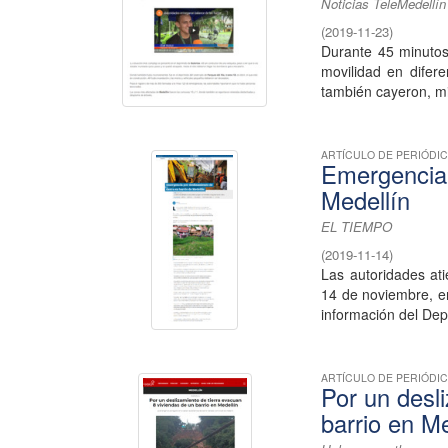
Noticias TeleMedellín
(
2019-11-23
)
Durante 45 minutos
movilidad en difer
también cayeron, mi
ARTÍCULO DE PERIÓDI
Emergencia 
Medellín
EL TIEMPO
(
2019-11-14
)
Las autoridades at
14 de noviembre, e
información del Dep
ARTÍCULO DE PERIÓDI
Por un desl
barrio en Me