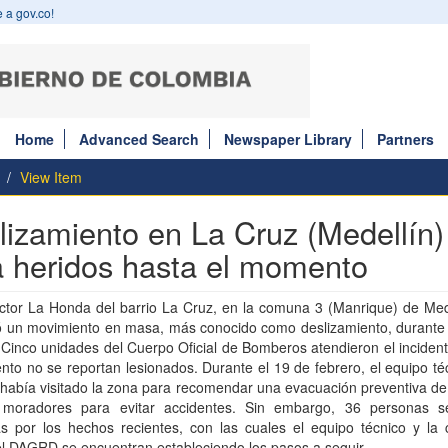
 a gov.co!
Home
Advanced Search
Newspaper Library
Partners
View Item
lizamiento en La Cruz (Medellín)
a heridos hasta el momento
ctor La Honda del barrio La Cruz, en la comuna 3 (Manrique) de Mede
ó un movimiento en masa, más conocido como deslizamiento, durante 
 Cinco unidades del Cuerpo Oficial de Bomberos atendieron el inciden
to no se reportan lesionados. Durante el 19 de febrero, el equipo té
abía visitado la zona para recomendar una evacuación preventiva de
moradores para evitar accidentes. Sin embargo, 36 personas s
as por los hechos recientes, con las cuales el equipo técnico y la 
el DAGRD se encuentran estableciendo los pasos a seguir.