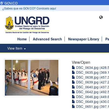
¿Sabes que es GOV.CO? Conócelo aquí
Home
Advanced Search
Newspaper Library
Pa
View Item
View/
Open
DSC_0634.jpg (428.
DSC_0635.jpg (369.
DSC_0638.jpg (457.
DSC_0639.jpg (427.
DSC_0640.jpg (437.
DSC_0642.jpg (492.
DSC_0646.jpg (449.
DSC_0649.jpg (430.
DSC_0651.jpg (397.